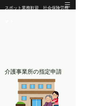
スポット業務歓迎 社会保険労務
士事務所 活人社
​​社会保険・労働保険の手続き 助成金申請
許認可申請
nakahiro@mimitoku.com
TEL：06-4950-0301
​介護事業所の指定申請