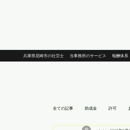
スポット業務歓迎 社会保険労務士事
​​社会保険・労働保険の手続き 助成金申請 許認可申
兵庫県尼崎市の社労士
当事務所のサービス
報酬体系
全ての記事
助成金
許可