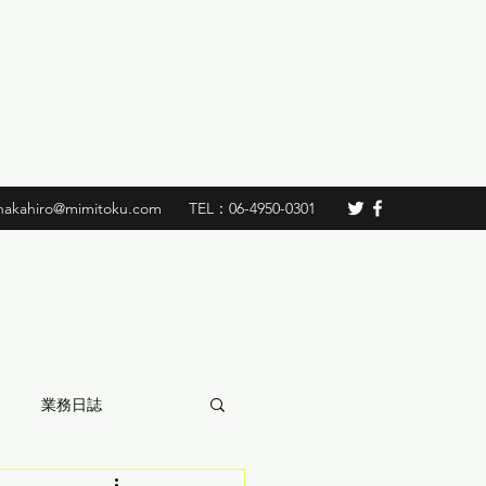
nakahiro@mimitoku.com
TEL：06-4950-0301
業務日誌