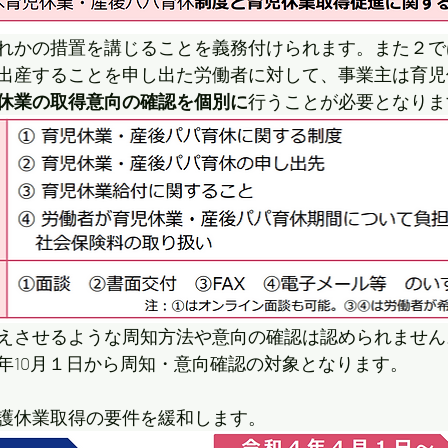
れかの措置を講じることを義務付けられます。また２で
出産することを申し出た労働者に対して、事業主は育児
休業の取得意向の確認を個別に
行うことが必要となりま
えさせるような周知方法や意向の確認は認められません
年10月１日から周知・意向確認の対象となります。
護休業取得の要件を緩和します。