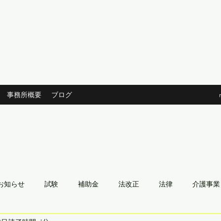
務所 活人社
請
事務所概要
ブログ
お知らせ
試験
補助金
法改正
法律
介護事業